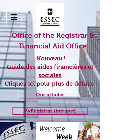
Office of the Registrar &
Financial Aid Office
Nouveau !
Guide des aides financières et
sociales
Cliquez ici pour plus de détails
Our articles
MyRegistrar (intranet)
Book appointment