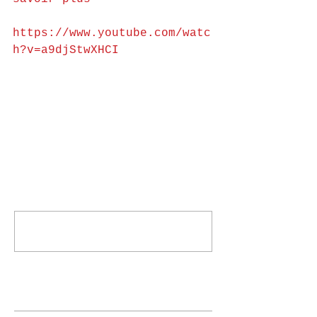
https://www.youtube.com/watc
h?v=a9djStwXHCI
Comments
Write a comment...
Posts à l'affiche